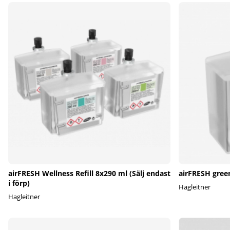
airFRESH Wellness Refill 8x290 ml (Sälj endast
airFRESH gree
i förp)
Hagleitner
Hagleitner