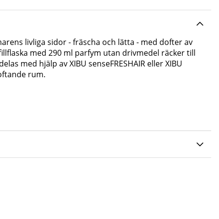
ens livliga sidor - fräscha och lätta - med dofter av
fillflaska med 290 ml parfym utan drivmedel räcker till
rdelas med hjälp av XIBU senseFRESHAIR eller XIBU
oftande rum.