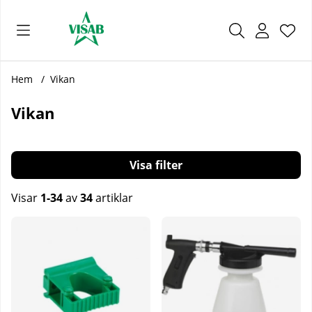
Önsk
Antal
.
Hem
Vikan
Vikan
Filtrera
Visar
1-34
av
34
artiklar
Produkter