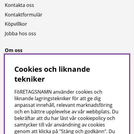
Kontakta oss
Kontaktformulär
Köpvillkor
Jobba hos oss
Om oss
Om oss
Cookies och liknande
Bransch
tekniker
Kataloger
FöRETAGSNAMN använder cookies och
liknande lagringstekniker för att ge dig
Företagsuppgifter
anpassat innehåll, relevant marknadsföring
och en bättre upplevelse av vår webbplats. Du
Visab i Skandinavien AB
bekräftar att du har läst vår cookiepolicy och
Din lokala leverantör av städ- och hygienprodukter.
samtycker till vår användning av cookies
genom att klicka på "Stäng och godkänn". Du
Hjärtlandavägen 17, 576 33 Sävsjö