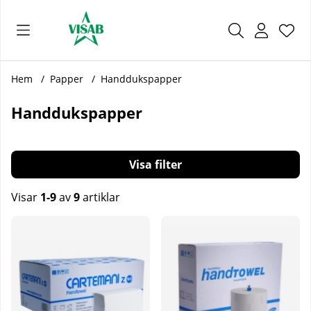
Önsk
Antal
.
Hem
Papper
Handdukspapper
Handdukspapper
Filtrera
Visar
1-9
av
9
artiklar
Produkter