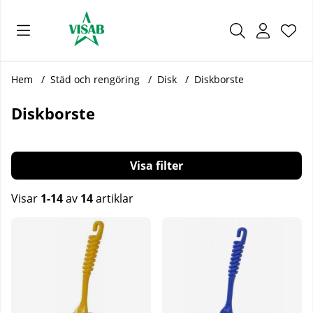
Önsk
Antal
.
Hem
Städ och rengöring
Disk
Diskborste
Diskborste
Filtrera
Visar
1-14
av
14
artiklar
Produkter