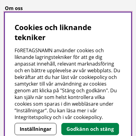
Om oss
Om oss
Cookies och liknande
Bransch
tekniker
Kataloger
FöRETAGSNAMN använder cookies och
liknande lagringstekniker för att ge dig
Företagsuppgifter
anpassat innehåll, relevant marknadsföring
och en bättre upplevelse av vår webbplats. Du
Visab i Skandinavien AB
bekräftar att du har läst vår cookiepolicy och
Din lokala leverantör av städ- och hygienprodukter.
samtycker till vår användning av cookies
genom att klicka på "Stäng och godkänn". Du
Hjärtlandavägen 17, 576 33 Sävsjö
kan själv när som helst kontrollera vilka
Org nr: 556504-4558
cookies som sparas i din webbläsare under
Tel: 0382-157 50 | info@visab.info
”Inställningar”. Du kan läsa mer i vår
Mån–fre 07:30–16:00
Integritetspolicy
och i vår
cookiepolicy
.
Inställningar
Godkänn och stäng