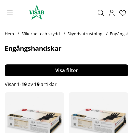
Önsk
Antal
.
Hem
Säkerhet och skydd
Skyddsutrustning
Engångsha
Engångshandskar
Filtrera
Visar
1-19
av
19
artiklar
Produkter