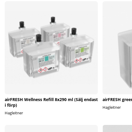
airFRESH Wellness Refill 8x290 ml (Sälj endast
airFRESH gree
i förp)
Hagleitner
Hagleitner