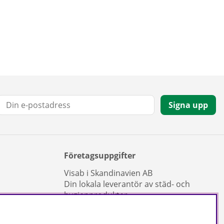
E-post:
Signa upp
Företagsuppgifter
Visab i Skandinavien AB
Din lokala leverantör av städ- och
hygienprodukter.
Hjärtlandavägen 17, 576 33 Sävsjö