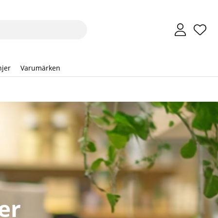
Önsk
Anta
.
jer
Varumärken
er