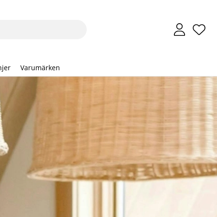
Önsk
Anta
.
jer
Varumärken