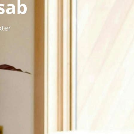
sab
kter