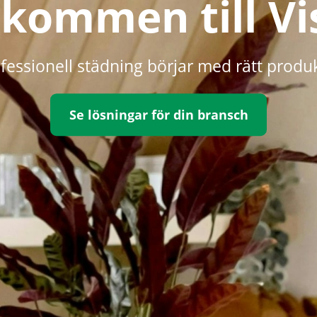
lkommen till Vi
fessionell städning börjar med rätt produ
Se lösningar för din bransch