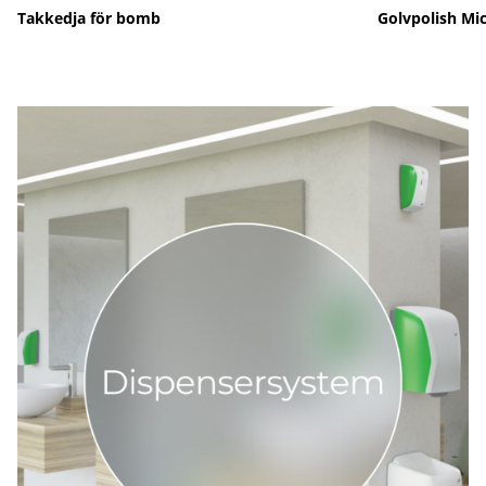
Takkedja för bomb
Golvpolish Mico