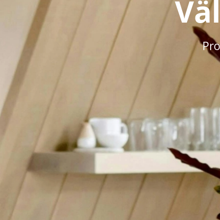
Vä
Pro