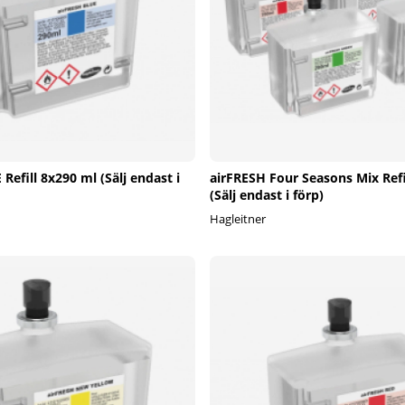
Refill 8x290 ml (Sälj endast i
airFRESH Four Seasons Mix Refi
(Sälj endast i förp)
Hagleitner