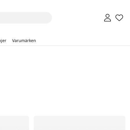
Önsk
Anta
.
jer
Varumärken