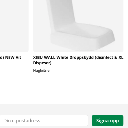
nd) NEW Vit
XIBU WALL White Droppskydd (disinfect & XL
Dispeser)
Hagleitner
E-post:
Signa upp