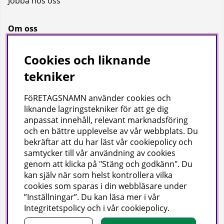
Jobba hos oss
Om oss
Om oss
Cookies och liknande
Bransch
tekniker
Kataloger
FöRETAGSNAMN använder cookies och
liknande lagringstekniker för att ge dig
Företagsuppgifter
anpassat innehåll, relevant marknadsföring
och en bättre upplevelse av vår webbplats. Du
Visab i Skandinavien AB
bekräftar att du har läst vår cookiepolicy och
Din lokala leverantör av städ- och hygienprodukter.
samtycker till vår användning av cookies
genom att klicka på "Stäng och godkänn". Du
Hjärtlandavägen 17, 576 33 Sävsjö
kan själv när som helst kontrollera vilka
Org nr: 556504-4558
cookies som sparas i din webbläsare under
Tel: 0382-157 50 | info@visab.info
”Inställningar”. Du kan läsa mer i vår
Mån–fre 07:30–16:00
Integritetspolicy
och i vår
cookiepolicy
.