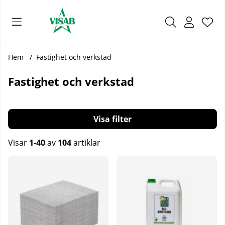
Önsk
Antal
.
Hem
Fastighet och verkstad
Fastighet och verkstad
Filtrera
Visar
1-40
av
104
artiklar
Produkter