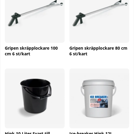
Gripen skräpplockare 100
Gripen skräpplockare 80 cm
cm 6 st/kart
6 st/kart
Hink 10 Liter Svart till
Ice-breaker Hink 12L