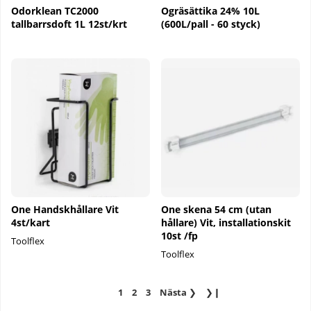
Odorklean TC2000
Ogräsättika 24% 10L
tallbarrsdoft 1L 12st/krt
(600L/pall - 60 styck)
One Handskhållare Vit
One skena 54 cm (utan
4st/kart
hållare) Vit, installationskit
10st /fp
Toolflex
Toolflex
1
2
3
Nästa
❯
❯❙