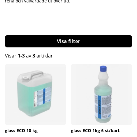
rena och välvårdade ut över tid.
Filtrera
Visar
1-3
av
3
artiklar
Produkter
glass ECO 10 kg
glass ECO 1kg 6 st/kart