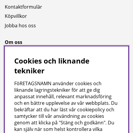
Kontaktformulär
Köpvillkor
Jobba hos oss
Om oss
Om oss
Cookies och liknande
Bransch
tekniker
Kataloger
FöRETAGSNAMN använder cookies och
liknande lagringstekniker för att ge dig
Företagsuppgifter
anpassat innehåll, relevant marknadsföring
och en bättre upplevelse av vår webbplats. Du
Visab i Skandinavien AB
bekräftar att du har läst vår cookiepolicy och
Din lokala leverantör av städ- och hygienprodukter.
samtycker till vår användning av cookies
genom att klicka på "Stäng och godkänn". Du
Hjärtlandavägen 17, 576 33 Sävsjö
kan själv när som helst kontrollera vilka
Org nr: 556504-4558