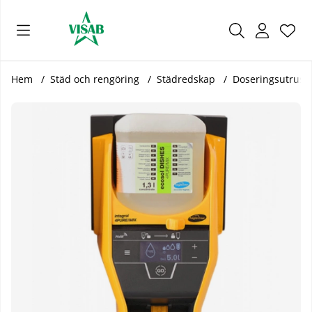
Önsk
Antal
.
Hem
Städ och rengöring
Städredskap
Doseringsutrust
Produktbilder