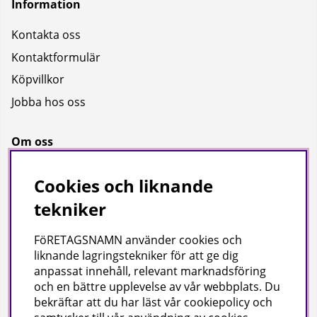
Information
Kontakta oss
Kontaktformulär
Köpvillkor
Jobba hos oss
Om oss
Om oss
Cookies och liknande
Bransch
tekniker
Kataloger
FöRETAGSNAMN använder cookies och
liknande lagringstekniker för att ge dig
Företagsuppgifter
anpassat innehåll, relevant marknadsföring
och en bättre upplevelse av vår webbplats. Du
Visab i Skandinavien AB
bekräftar att du har läst vår cookiepolicy och
Din lokala leverantör av städ- och hygienprodukter.