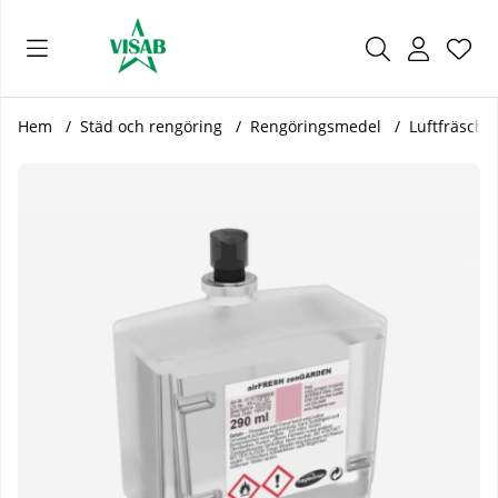
Önsk
Antal
.
Hem
Städ och rengöring
Rengöringsmedel
Luftfräscha
Produktbilder