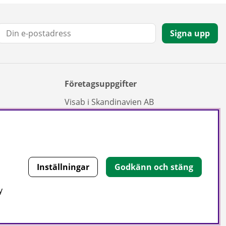
E-post:
Signa upp
Företagsuppgifter
Visab i Skandinavien AB
Din lokala leverantör av städ- och
hygienprodukter.
Hjärtlandavägen 17, 576 33 Sävsjö
Org nr: 556504-4558
Tel: 0382-157 50 | info@visab.info
Inställningar
Godkänn och stäng
Mån–fre 07:30–16:00
y