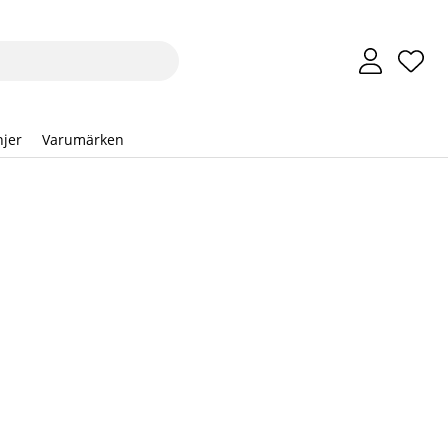
Önsk
Anta
.
jer
Varumärken