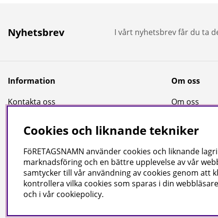
Nyhetsbrev
I vårt nyhetsbrev får du ta 
Information
Om oss
Kontakta oss
Om oss
Kontaktformulär
Bransch
Cookies och liknande tekniker
Köpvillkor
Kataloger
Jobba hos oss
FöRETAGSNAMN använder cookies och liknande lagrings
marknadsföring och en bättre upplevelse av vår webbp
samtycker till vår användning av cookies genom att k
kontrollera vilka cookies som sparas i din webbläsare
och i vår
cookiepolicy
.