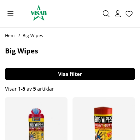
Önsk
Antal
.
Hem
Big Wipes
Big Wipes
Filtrera
Visar
1-5
av
5
artiklar
Produkter