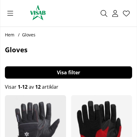
Önsk
Antal
.
Hem
Gloves
Gloves
Filtrera
Visar
1-12
av
12
artiklar
Produkter