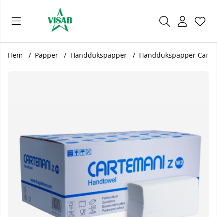
Önsk
Antal
.
Hem
Papper
Handdukspapper
Handdukspapper Cartema
Produktbilder