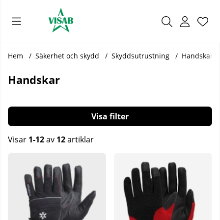
Önsk
Antal
.
Hem
Säkerhet och skydd
Skyddsutrustning
Handskar
Handskar
Filtrera
Visar
1-12
av
12
artiklar
Produkter