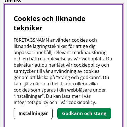
Om oss
Om oss
Cookies och liknande
Bransch
tekniker
Kataloger
FöRETAGSNAMN använder cookies och
liknande lagringstekniker för att ge dig
Företagsuppgifter
anpassat innehåll, relevant marknadsföring
och en bättre upplevelse av vår webbplats. Du
Visab i Skandinavien AB
bekräftar att du har läst vår cookiepolicy och
Din lokala leverantör av städ- och hygienprodukter.
samtycker till vår användning av cookies
genom att klicka på "Stäng och godkänn". Du
Hjärtlandavägen 17, 576 33 Sävsjö
kan själv när som helst kontrollera vilka
Org nr: 556504-4558
cookies som sparas i din webbläsare under
Tel: 0382-157 50 | info@visab.info
”Inställningar”. Du kan läsa mer i vår
Mån–fre 07:30–16:00
Integritetspolicy
och i vår
cookiepolicy
.
Inställningar
Godkänn och stäng