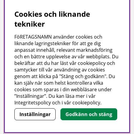
Om oss
Cookies och liknande
Bransch
tekniker
Kataloger
FöRETAGSNAMN använder cookies och
liknande lagringstekniker för att ge dig
Företagsuppgifter
anpassat innehåll, relevant marknadsföring
och en bättre upplevelse av vår webbplats. Du
Visab i Skandinavien AB
bekräftar att du har läst vår cookiepolicy och
Din lokala leverantör av städ- och hygienprodukter.
samtycker till vår användning av cookies
genom att klicka på "Stäng och godkänn". Du
Hjärtlandavägen 17, 576 33 Sävsjö
kan själv när som helst kontrollera vilka
Org nr: 556504-4558
cookies som sparas i din webbläsare under
Tel: 0382-157 50 | info@visab.info
”Inställningar”. Du kan läsa mer i vår
Mån–fre 07:30–16:00
Integritetspolicy
och i vår
cookiepolicy
.
Inställningar
Godkänn och stäng
Copyright © 2026 Visab.