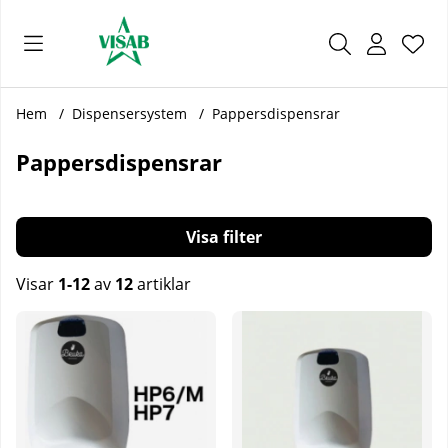
Önsk
Antal
.
Hem
Dispensersystem
Pappersdispensrar
Pappersdispensrar
Filtrera
Visar
1-12
av
12
artiklar
Produkter