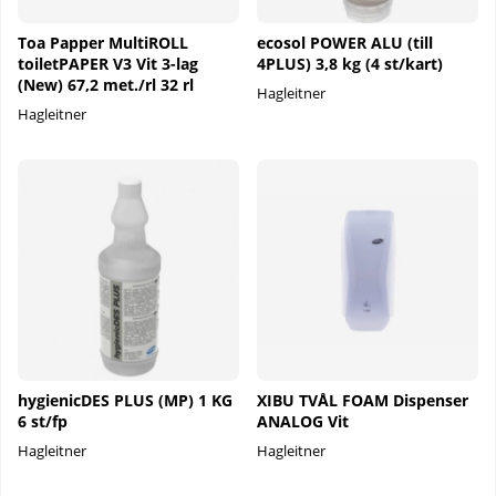
Toa Papper MultiROLL
ecosol POWER ALU (till
toiletPAPER V3 Vit 3-lag
4PLUS) 3,8 kg (4 st/kart)
(New) 67,2 met./rl 32 rl
Hagleitner
Hagleitner
hygienicDES PLUS (MP) 1 KG
XIBU TVÅL FOAM Dispenser
6 st/fp
ANALOG Vit
Hagleitner
Hagleitner