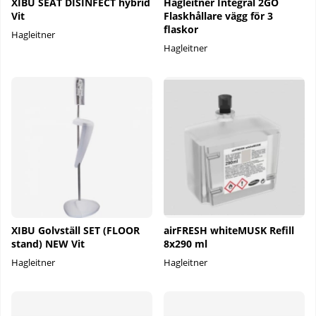
XIBU SEAT DISINFECT hybrid
Hagleitner Integral 2GO
Vit
Flaskhållare vägg för 3
flaskor
Hagleitner
Hagleitner
XIBU Golvställ SET (FLOOR
airFRESH whiteMUSK Refill
stand) NEW Vit
8x290 ml
Hagleitner
Hagleitner