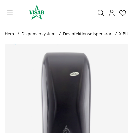
Önsk
Antal
.
Hem
Dispensersystem
Desinfektionsdispensrar
XIBU D
Produktbilder