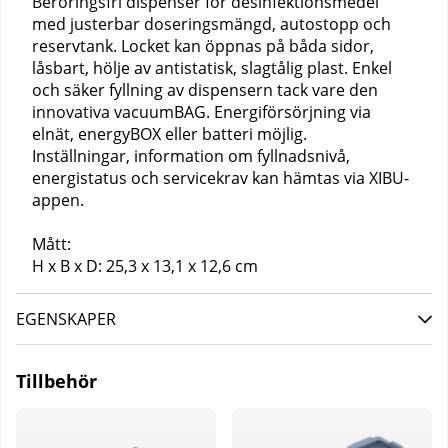
Beröringsfri dispenser för desinfektionsmedel
med justerbar doseringsmängd, autostopp och
reservtank. Locket kan öppnas på båda sidor,
låsbart, hölje av antistatisk, slagtålig plast. Enkel
och säker fyllning av dispensern tack vare den
innovativa vacuumBAG. Energiförsörjning via
elnät, energyBOX eller batteri möjlig.
Inställningar, information om fyllnadsnivå,
energistatus och servicekrav kan hämtas via XIBU-
appen.
Mått:
H x B x D: 25,3 x 13,1 x 12,6 cm
EGENSKAPER
Tillbehör