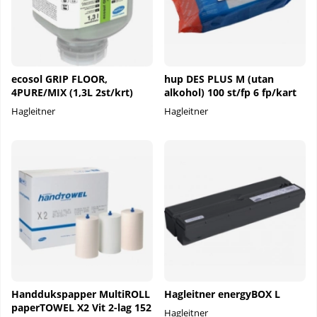
ecosol GRIP FLOOR,
hup DES PLUS M (utan
4PURE/MIX (1,3L 2st/krt)
alkohol) 100 st/fp 6 fp/kart
Hagleitner
Hagleitner
Handdukspapper MultiROLL
Hagleitner energyBOX L
paperTOWEL X2 Vit 2-lag 152
Hagleitner