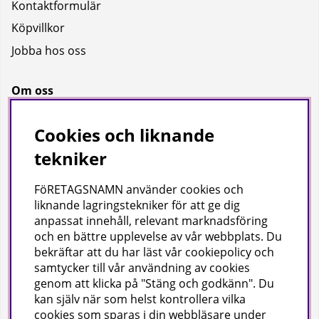
Kontaktformulär
Köpvillkor
Jobba hos oss
Om oss
Om oss
Cookies och liknande
Bransch
tekniker
Kataloger
FöRETAGSNAMN använder cookies och
liknande lagringstekniker för att ge dig
Företagsuppgifter
anpassat innehåll, relevant marknadsföring
och en bättre upplevelse av vår webbplats. Du
Visab i Skandinavien AB
bekräftar att du har läst vår cookiepolicy och
Din lokala leverantör av städ- och hygienprodukter.
samtycker till vår användning av cookies
genom att klicka på "Stäng och godkänn". Du
Hjärtlandavägen 17, 576 33 Sävsjö
kan själv när som helst kontrollera vilka
Org nr: 556504-4558
cookies som sparas i din webbläsare under
Tel: 0382-157 50 | info@visab.info