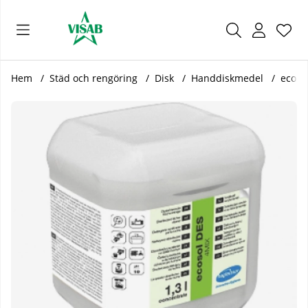
Önsk
Antal
.
Hem
Städ och rengöring
Disk
Handdiskmedel
ecosol
Produktbilder