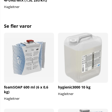
4PURE/MIX (1,3L 2st/krt)
Hagleitner
Se fler varor
foamSOAP 600 ml (6 x 0,6
hygienic3000 10 kg
kg)
Hagleitner
Hagleitner