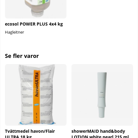
ecosol POWER PLUS 4x4 kg
Hagleitner
Se fler varor
Tvättmedel havon/Flair
showerMAID hand&body
ULTRA 18 kg
LOTION white pearl 215 ml