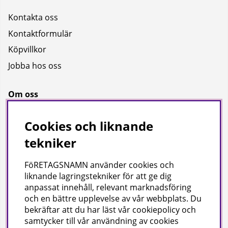
Kontakta oss
Kontaktformulär
Köpvillkor
Jobba hos oss
Om oss
Om oss
Cookies och liknande
Bransch
tekniker
Kataloger
FöRETAGSNAMN använder cookies och
liknande lagringstekniker för att ge dig
Företagsuppgifter
anpassat innehåll, relevant marknadsföring
och en bättre upplevelse av vår webbplats. Du
Visab i Skandinavien AB
bekräftar att du har läst vår cookiepolicy och
Din lokala leverantör av städ- och hygienprodukter.
samtycker till vår användning av cookies