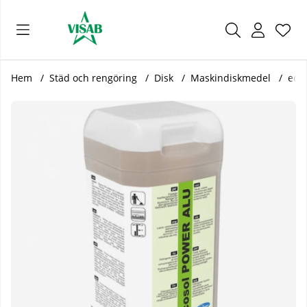
Önsk
Antal
.
Hem
Städ och rengöring
Disk
Maskindiskmedel
ecos
Produktbilder