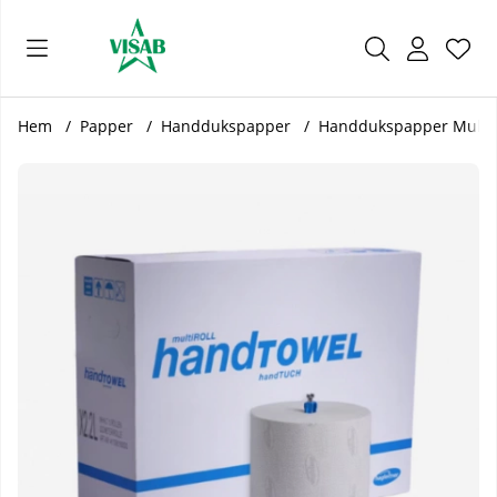
Önsk
Antal
.
Hem
Papper
Handdukspapper
Handdukspapper MultiRO
Produktbilder