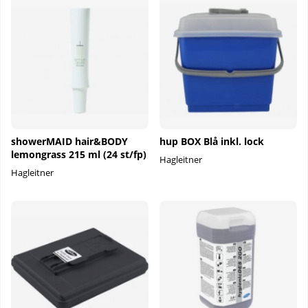
showerMAID hair&BODY
hup BOX Blå inkl. lock
lemongrass 215 ml (24 st/fp)
Hagleitner
Hagleitner