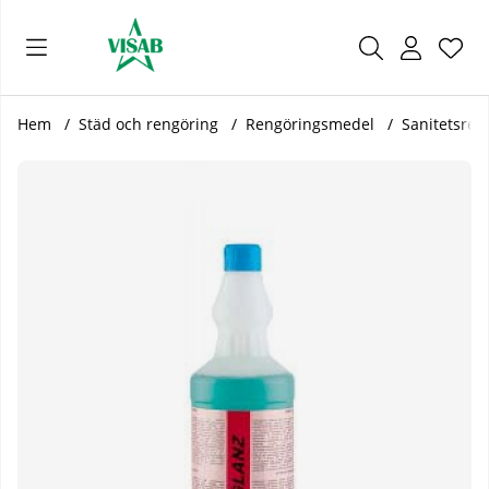
Önsk
Antal
.
Hem
Städ och rengöring
Rengöringsmedel
Sanitetsren
Produktbilder