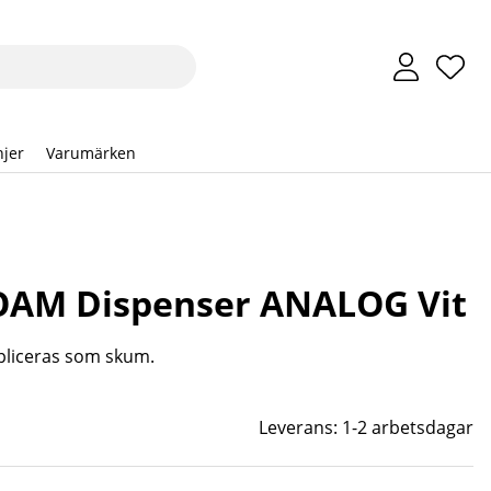
Önsk
Anta
.
jer
Varumärken
OAM Dispenser ANALOG Vit
ppliceras som skum.
Leverans:
1-2 arbetsdagar