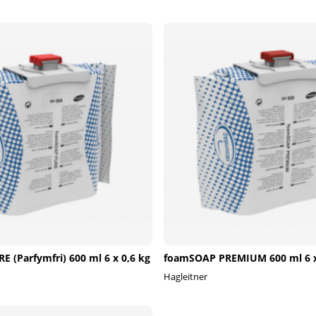
 (Parfymfri) 600 ml 6 x 0,6 kg
foamSOAP PREMIUM 600 ml 6 x
Hagleitner