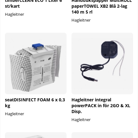
timberCLEAN ECO 1 Liter 6
Handdukspapper MultiROLL
st/kart
paperTOWEL XB2 Blå 2-lag
140 m 5 rl
Hagleitner
Hagleitner
seatDISINFECT FOAM 6 x 0,3
Hagleitner integral
kg
powerPACK in för 2GO & XL
Disp.
Hagleitner
Hagleitner