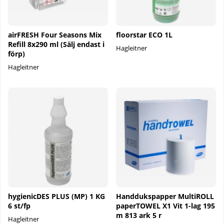
airFRESH Four Seasons Mix
floorstar ECO 1L
Refill 8x290 ml (Sälj endast i
Hagleitner
förp)
Hagleitner
hygienicDES PLUS (MP) 1 KG
Handdukspapper MultiROLL
6 st/fp
paperTOWEL X1 Vit 1-lag 195
m 813 ark 5 r
Hagleitner