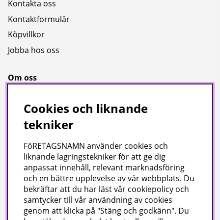
Kontakta oss
Kontaktformulär
Köpvillkor
Jobba hos oss
Om oss
Om oss
Cookies och liknande
Bransch
tekniker
Kataloger
FöRETAGSNAMN använder cookies och
liknande lagringstekniker för att ge dig
Företagsuppgifter
anpassat innehåll, relevant marknadsföring
och en bättre upplevelse av vår webbplats. Du
Visab i Skandinavien AB
bekräftar att du har läst vår cookiepolicy och
Din lokala leverantör av städ- och hygienprodukter.
samtycker till vår användning av cookies
genom att klicka på "Stäng och godkänn". Du
Hjärtlandavägen 17, 576 33 Sävsjö