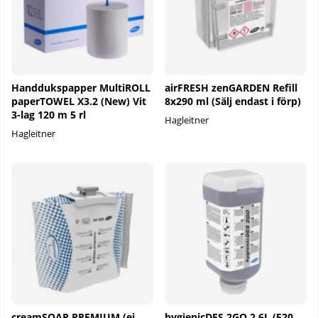
Handdukspapper MultiROLL
airFRESH zenGARDEN Refill
paperTOWEL X3.2 (New) Vit
8x290 ml (Sälj endast i förp)
3-lag 120 m 5 rl
Hagleitner
Hagleitner
creamSOAP PREMIUM (ej
hygienicDES 2GO 2,6L (520