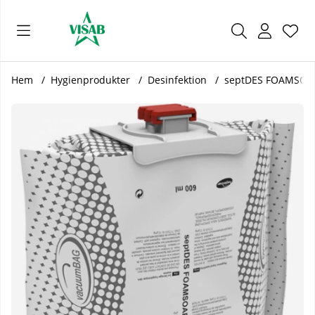
Önsk
Antal
.
Hem
Hygienprodukter
Desinfektion
septDES FOAMSOAP 
Produktbilder