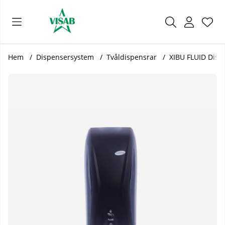
Önsk
Antal
.
Hem
Dispensersystem
Tvåldispensrar
XIBU FLUID Dispe
Produktbilder