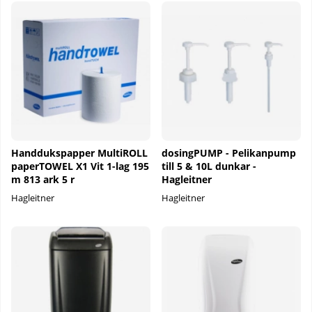
Handdukspapper MultiROLL
dosingPUMP - Pelikanpump
paperTOWEL X1 Vit 1-lag 195
till 5 & 10L dunkar -
m 813 ark 5 r
Hagleitner
Hagleitner
Hagleitner