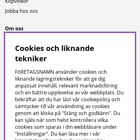
Köpvillkor
Jobba hos oss
Om oss
Om oss
Cookies och liknande
Bransch
tekniker
Kataloger
FöRETAGSNAMN använder cookies och
liknande lagringstekniker för att ge dig
Företagsuppgifter
anpassat innehåll, relevant marknadsföring
och en bättre upplevelse av vår webbplats. Du
Visab i Skandinavien AB
bekräftar att du har läst vår cookiepolicy och
Din lokala leverantör av städ- och hygienprodukter.
samtycker till vår användning av cookies
genom att klicka på "Stäng och godkänn". Du
Hjärtlandavägen 17, 576 33 Sävsjö
kan själv när som helst kontrollera vilka
Org nr: 556504-4558
cookies som sparas i din webbläsare under
Tel: 0382-157 50 | info@visab.info
”Inställningar”. Du kan läsa mer i vår
Mån–fre 07:30–16:00