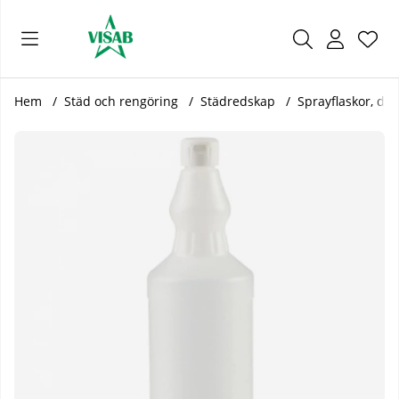
Önsk
Antal
.
Hem
Städ och rengöring
Städredskap
Sprayflaskor, dun
Produktbilder