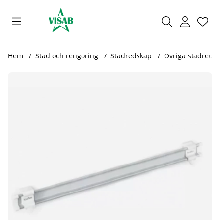
Önsk
Antal
.
Hem
Städ och rengöring
Städredskap
Övriga städreds
Produktbilder