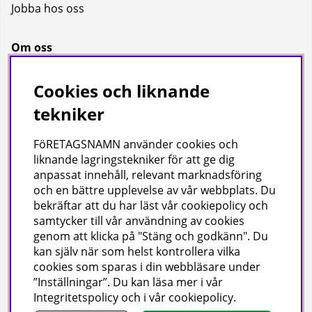
Jobba hos oss
Om oss
Om oss
Cookies och liknande
Bransch
tekniker
Kataloger
FöRETAGSNAMN använder cookies och
liknande lagringstekniker för att ge dig
Företagsuppgifter
anpassat innehåll, relevant marknadsföring
och en bättre upplevelse av vår webbplats. Du
Visab i Skandinavien AB
bekräftar att du har läst vår cookiepolicy och
Din lokala leverantör av städ- och hygienprodukter.
samtycker till vår användning av cookies
genom att klicka på "Stäng och godkänn". Du
Hjärtlandavägen 17, 576 33 Sävsjö
kan själv när som helst kontrollera vilka
Org nr: 556504-4558
cookies som sparas i din webbläsare under
Tel: 0382-157 50 | info@visab.info
”Inställningar”. Du kan läsa mer i vår
Mån–fre 07:30–16:00
Integritetspolicy
och i vår
cookiepolicy
.