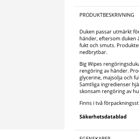
PRODUKTBESKRIVNING
Duken passar utmärkt för
händer, eftersom duken är
fukt och smuts. Produkte
nedbrytbar.
Big Wipes rengöringsduka
rengöring av händer
.
Pro
glycerine, majsolja
och
fu
Samtliga
ingredienser
hjä
skonsam rengöring av h
Finns i två förpackningss
Säkerhetsdatablad
EGENSKAPER