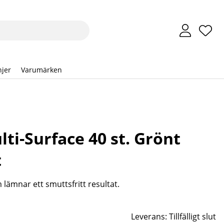
Önsk
Anta
.
jer
Varumärken
ti-Surface 40 st. Grönt
t
lämnar ett smuttsfritt resultat.
Leverans:
Tillfälligt slut