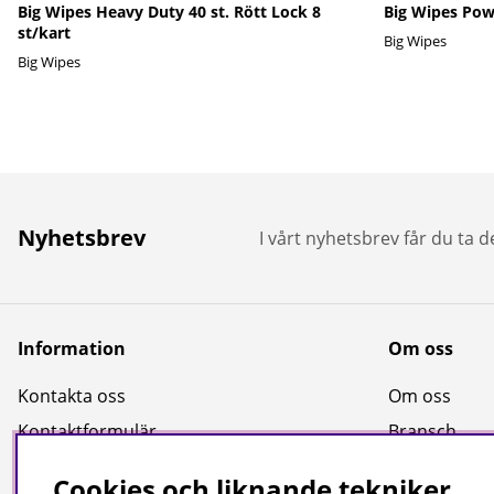
Big Wipes Heavy Duty 40 st. Rött Lock 8
Big Wipes Pow
st/kart
Big Wipes
Big Wipes
Nyhetsbrev
I vårt nyhetsbrev får du ta 
Information
Om oss
Kontakta oss
Om oss
Kontaktformulär
Bransch
Köpvillkor
Kataloger
Cookies och liknande tekniker