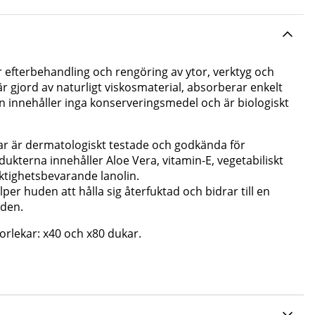
 efterbehandling och rengöring av ytor, verktyg och
 gjord av naturligt viskosmaterial, absorberar enkelt
n innehåller inga konserveringsmedel och är biologiskt
r är dermatologiskt testade och godkända för
dukt
erna
innehåller Aloe Vera
,
vitamin
-
E
,
vegetabiliskt
ktighetsbevarande lanolin.
lper huden
att hålla sig återfuktad och bidrar till en
uden.
torlekar: x40 och x80 dukar.