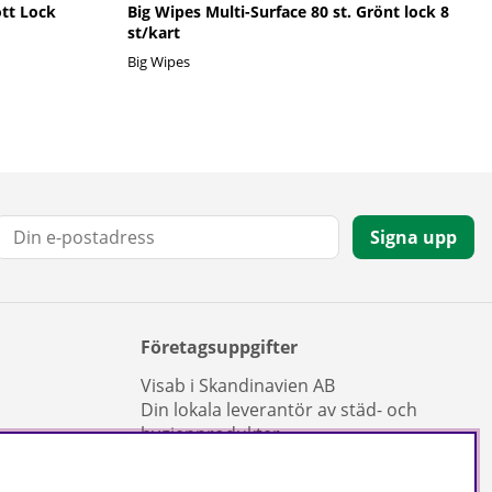
ött Lock
Big Wipes Multi-Surface 80 st. Grönt lock 8
st/kart
Big Wipes
E-post:
Signa upp
Företagsuppgifter
Visab i Skandinavien AB
Din lokala leverantör av städ- och
hygienprodukter.
Hjärtlandavägen 17, 576 33 Sävsjö