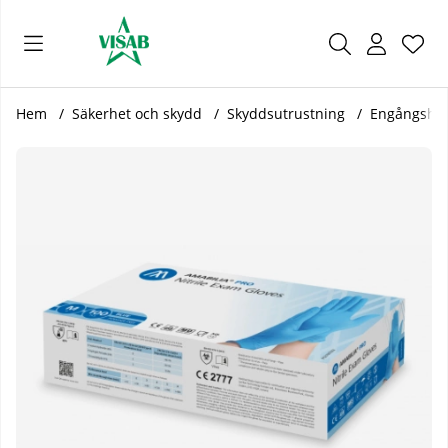
Önsk
Antal
.
Hem
Säkerhet och skydd
Skyddsutrustning
Engångsha
Produktbilder