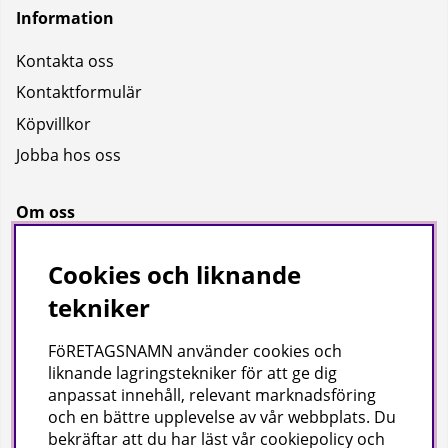
Information
Kontakta oss
Kontaktformulär
Köpvillkor
Jobba hos oss
Om oss
Om oss
Cookies och liknande
Bransch
tekniker
Kataloger
FöRETAGSNAMN använder cookies och
liknande lagringstekniker för att ge dig
Företagsuppgifter
anpassat innehåll, relevant marknadsföring
och en bättre upplevelse av vår webbplats. Du
Visab i Skandinavien AB
bekräftar att du har läst vår cookiepolicy och
Din lokala leverantör av städ- och hygienprodukter.