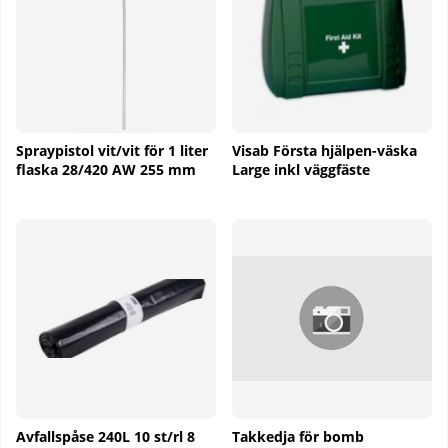
Spraypistol vit/vit för 1 liter
Visab Första hjälpen-väska
flaska 28/420 AW 255 mm
Large inkl väggfäste
Avfallspåse 240L 10 st/rl 8
Takkedja för bomb