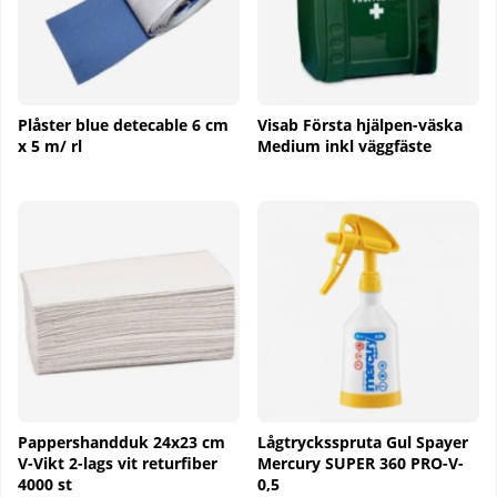
Plåster blue detecable 6 cm
Visab Första hjälpen-väska
x 5 m/ rl
Medium inkl väggfäste
Pappershandduk 24x23 cm
Lågtrycksspruta Gul Spayer
V-Vikt 2-lags vit returfiber
Mercury SUPER 360 PRO-V-
4000 st
0,5