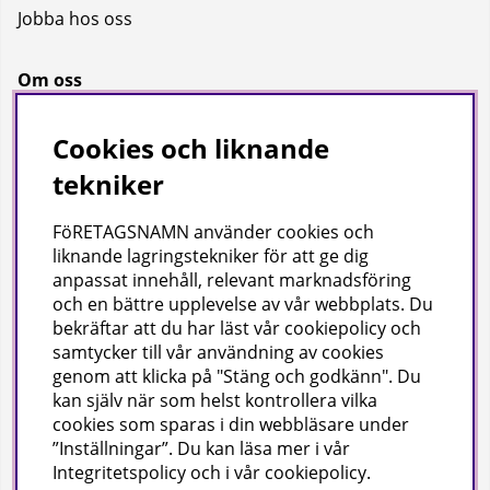
Jobba hos oss
Om oss
Om oss
Cookies och liknande
Bransch
tekniker
Kataloger
FöRETAGSNAMN använder cookies och
liknande lagringstekniker för att ge dig
Företagsuppgifter
anpassat innehåll, relevant marknadsföring
och en bättre upplevelse av vår webbplats. Du
Visab i Skandinavien AB
bekräftar att du har läst vår cookiepolicy och
Din lokala leverantör av städ- och hygienprodukter.
samtycker till vår användning av cookies
genom att klicka på "Stäng och godkänn". Du
Hjärtlandavägen 17, 576 33 Sävsjö
kan själv när som helst kontrollera vilka
Org nr: 556504-4558
cookies som sparas i din webbläsare under
Tel: 0382-157 50 | info@visab.info
”Inställningar”. Du kan läsa mer i vår
Mån–fre 07:30–16:00
Integritetspolicy
och i vår
cookiepolicy
.