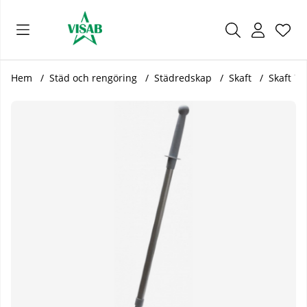
Önsk
Antal
.
Hem
Städ och rengöring
Städredskap
Skaft
Skaft T
Produktbilder