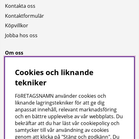
Kontakta oss
Kontaktformulär
Köpvillkor
Jobba hos oss
Om oss
Om oss
Cookies och liknande
Bransch
tekniker
Kataloger
FöRETAGSNAMN använder cookies och
liknande lagringstekniker för att ge dig
Företagsuppgifter
anpassat innehåll, relevant marknadsföring
och en bättre upplevelse av vår webbplats. Du
Visab i Skandinavien AB
bekräftar att du har läst vår cookiepolicy och
Din lokala leverantör av städ- och hygienprodukter.
samtycker till vår användning av cookies
genom att klicka på "Stäng och godkänn". Du
Hjärtlandavägen 17, 576 33 Sävsjö