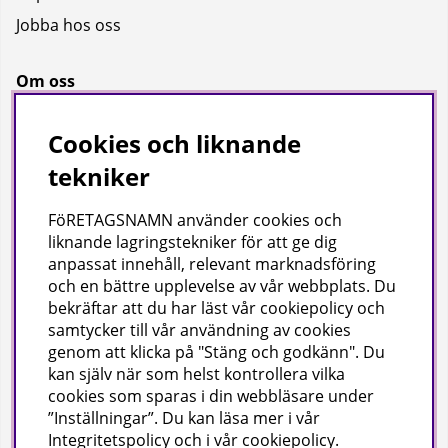
Jobba hos oss
Om oss
Om oss
Cookies och liknande
Bransch
tekniker
Kataloger
FöRETAGSNAMN använder cookies och
liknande lagringstekniker för att ge dig
Företagsuppgifter
anpassat innehåll, relevant marknadsföring
och en bättre upplevelse av vår webbplats. Du
Visab i Skandinavien AB
bekräftar att du har läst vår cookiepolicy och
Din lokala leverantör av städ- och hygienprodukter.
samtycker till vår användning av cookies
genom att klicka på "Stäng och godkänn". Du
Hjärtlandavägen 17, 576 33 Sävsjö
kan själv när som helst kontrollera vilka
Org nr: 556504-4558
cookies som sparas i din webbläsare under
Tel: 0382-157 50 | info@visab.info
”Inställningar”. Du kan läsa mer i vår
Mån–fre 07:30–16:00
Integritetspolicy
och i vår
cookiepolicy
.