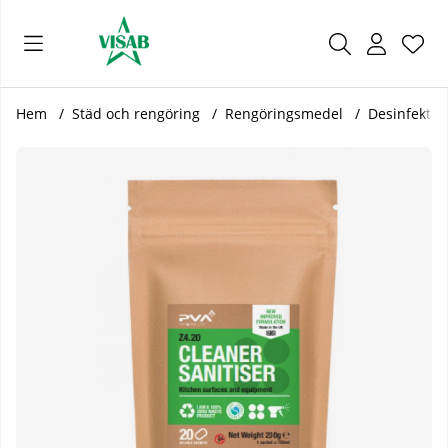
Önsk
Antal
.
Hem
Städ och rengöring
Rengöringsmedel
Desinfektio
Produktbilder