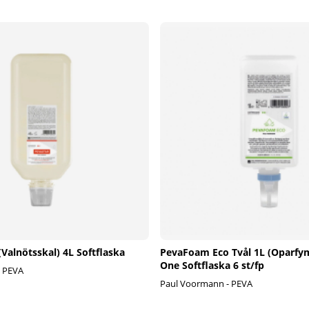
(Valnötsskal) 4L Softflaska
PevaFoam Eco Tvål 1L (Oparfy
One Softflaska 6 st/fp
- PEVA
Paul Voormann - PEVA