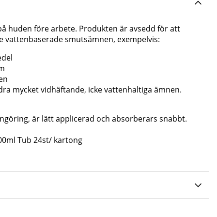
på huden före arbete. Produkten är avsedd för att
e vattenbaserade smutsämnen, exempelvis:
edel
mm
men
ra mycket vidhäftande, icke vattenhaltiga ämnen.
ngöring, är lätt applicerad och absorberars snabbt.
0ml Tub 24st/ kartong