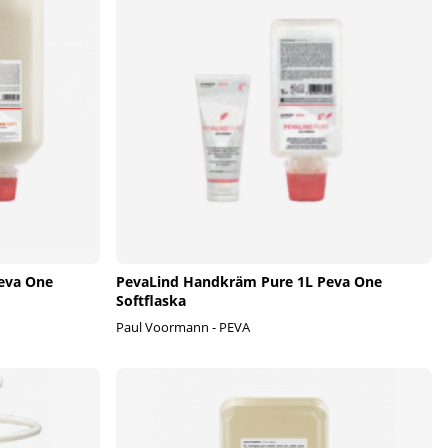
Peva One
PevaLind Handkräm Pure 1L Peva One
Softflaska
Paul Voormann - PEVA