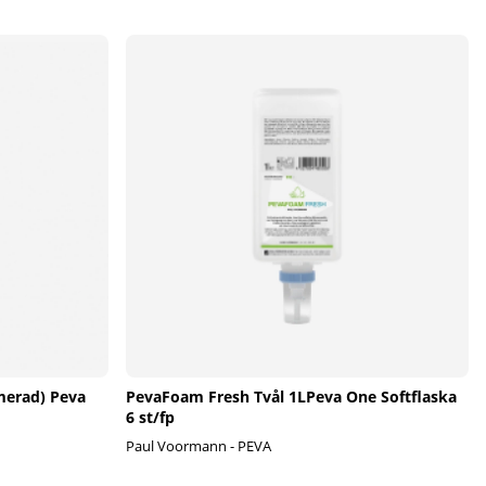
merad) Peva
PevaFoam Fresh Tvål 1LPeva One Softflaska
6 st/fp
Paul Voormann - PEVA