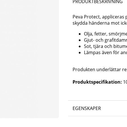
PRODUKTBESKRIVNING
Peva Protect, appliceras 
skydda händerna mot ick
Olja, fetter, smörjm
Gjut- och grafitda
Sot, tjära och bitu
Lämpas även för and
Produkten underlättar re
Produktspecifikation:
10
EGENSKAPER