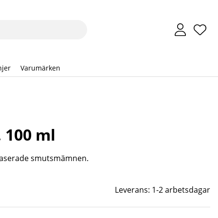
Önsk
Anta
.
jer
Varumärken
, 100 ml
nbaserade smutsmämnen.
Leverans:
1-2 arbetsdagar