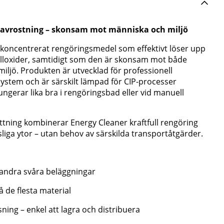
h avrostning – skonsam mot människa och miljö
gkoncentrerat rengöringsmedel som effektivt löser upp
alloxider, samtidigt som den är skonsam mot både
iljö. Produkten är utvecklad för professionell
ystem och är särskilt lämpad för CIP-processer
ungerar lika bra i rengöringsbad eller vid manuell
ning kombinerar Energy Cleaner kraftfull rengöring
iga ytor – utan behov av särskilda transportåtgärder.
h andra svåra beläggningar
 de flesta material
ning – enkel att lagra och distribuera