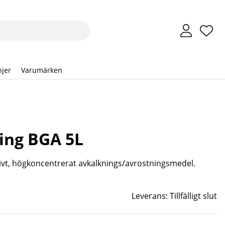
Önsk
Anta
.
jer
Varumärken
ing BGA 5L
ktivt, högkoncentrerat avkalknings/avrostningsmedel.
Leverans:
Tillfälligt slut