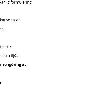
vänlig formulering
 karbonater
er
trester
rina miljöer
r rengöring av:
e