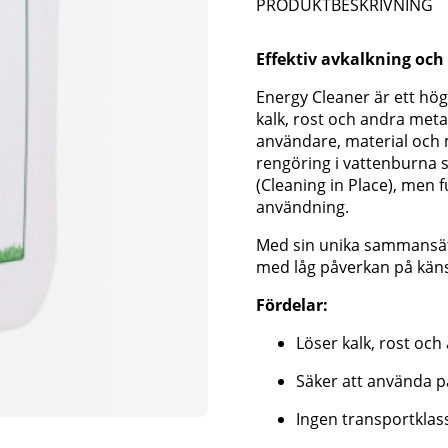
PRODUKTBESKRIVNING
Effektiv avkalkning oc
Energy Cleaner är ett hö
kalk, rost och andra met
användare, material och m
rengöring i vattenburna s
(Cleaning in Place), men f
användning.
Med sin unika sammansätt
med låg påverkan på känsl
Fördelar:
Löser kalk, rost oc
Säker att använda på
Ingen transportklass