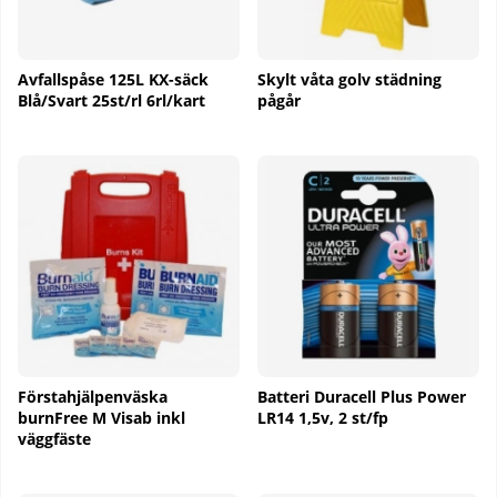
Avfallspåse 125L KX-säck
Skylt våta golv städning
Blå/Svart 25st/rl 6rl/kart
pågår
Förstahjälpenväska
Batteri Duracell Plus Power
burnFree M Visab inkl
LR14 1,5v, 2 st/fp
väggfäste