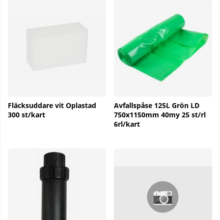
Fläcksuddare vit Oplastad
Avfallspåse 125L Grön LD
300 st/kart
750x1150mm 40my 25 st/rl
6rl/kart