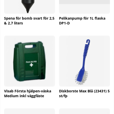
Spena för bomb svart för 2,5
Pelikanpump för 1L flaska
& 2,7 liters
DP1-D
Visab Första hjälpen-väska
Diskborste Max Blå (23431) 5
Medium inkl väggfäste
st/fp