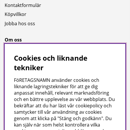
Kontaktformulär
Köpvillkor
Jobba hos oss
Om oss
Om oss
Cookies och liknande
Bransch
tekniker
Kataloger
FöRETAGSNAMN använder cookies och
liknande lagringstekniker för att ge dig
Företagsuppgifter
anpassat innehåll, relevant marknadsföring
och en bättre upplevelse av vår webbplats. Du
Visab i Skandinavien AB
bekräftar att du har läst vår cookiepolicy och
Din lokala leverantör av städ- och hygienprodukter.
samtycker till vår användning av cookies
genom att klicka på "Stäng och godkänn". Du
Hjärtlandavägen 17, 576 33 Sävsjö
kan själv när som helst kontrollera vilka
Org nr: 556504-4558