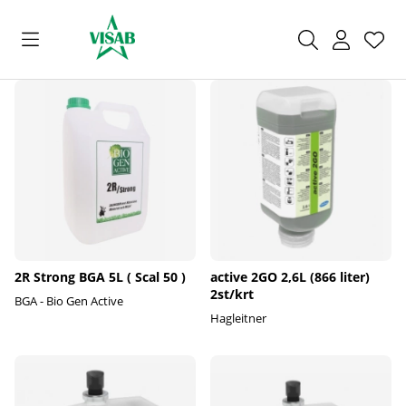
Önsk
Antal
.
2R Strong BGA 5L ( Scal 50 )
active 2GO 2,6L (866 liter)
2st/krt
BGA - Bio Gen Active
Hagleitner