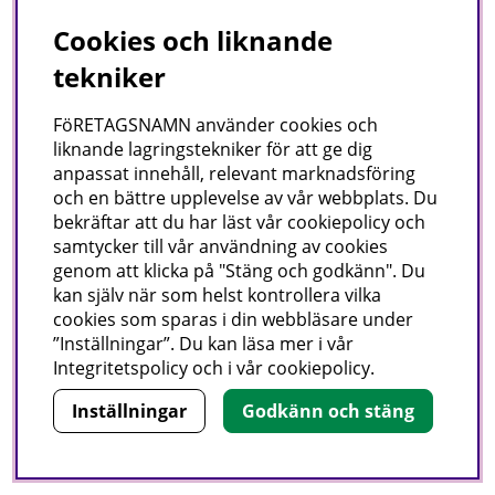
Cookies och liknande
tekniker
Moppstativ Ergo Plus Sloopy
Moppstativ Ergo Plus Sloopy
FöRETAGSNAMN använder cookies och
Grön/Vit 40 cm
Grön/Vit 55 cm
liknande lagringstekniker för att ge dig
Concept Microfibre
Concept Microfibre
anpassat innehåll, relevant marknadsföring
och en bättre upplevelse av vår webbplats. Du
bekräftar att du har läst vår cookiepolicy och
samtycker till vår användning av cookies
genom att klicka på "Stäng och godkänn". Du
kan själv när som helst kontrollera vilka
cookies som sparas i din webbläsare under
”Inställningar”. Du kan läsa mer i vår
Integritetspolicy
och i vår
cookiepolicy
.
Inställningar
Godkänn och stäng
Moppstativ supertunnt 30
Moppstativ supertunnt 40
cm Quicksnap Svart Detalj
cm Quicksnap Svart Detalj