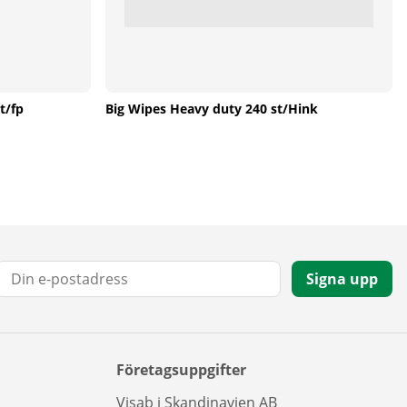
t/fp
Big Wipes Heavy duty 240 st/Hink
E-post:
Signa upp
Företagsuppgifter
Visab i Skandinavien AB